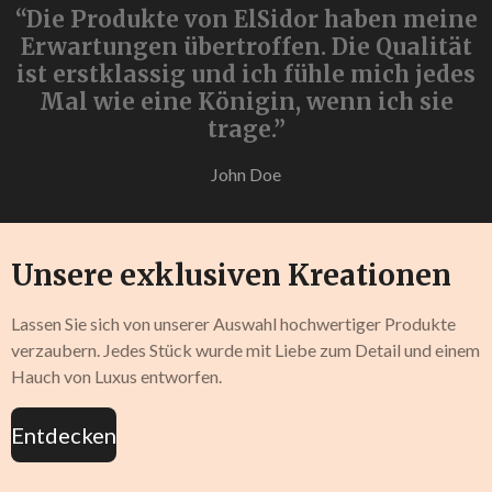
“Die Produkte von ElSidor haben meine
Erwartungen übertroffen. Die Qualität
ist erstklassig und ich fühle mich jedes
Mal wie eine Königin, wenn ich sie
trage.”
John Doe
Unsere exklusiven Kreationen
Lassen Sie sich von unserer Auswahl hochwertiger Produkte
verzaubern. Jedes Stück wurde mit Liebe zum Detail und einem
Hauch von Luxus entworfen.
Entdecken